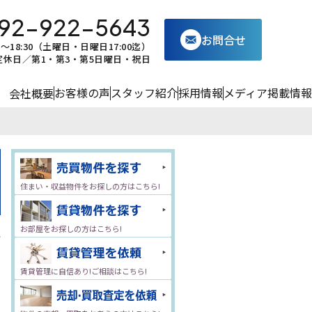
92-922-5643
お問合せ
0～18:30（土曜日・日曜日17:00迄）
定休日／第1・第3・第5日曜日・祝日
お客様の声
スタッフ紹介
採用情報
メディア掲載情報
会社概要
住まい・収益物件をお探しの方はこちら!
お部屋をお探しの方はこちら!
賃貸管理に自信あり!ご相談はこちら!