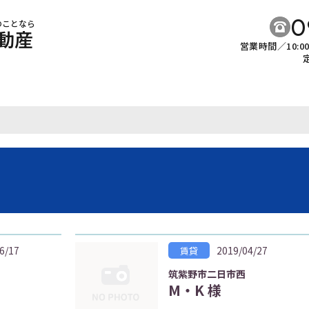
0
のことなら
動産
営業時間／10:0
6/17
2019/04/27
賃貸
筑紫野市二日市西
M・K 様