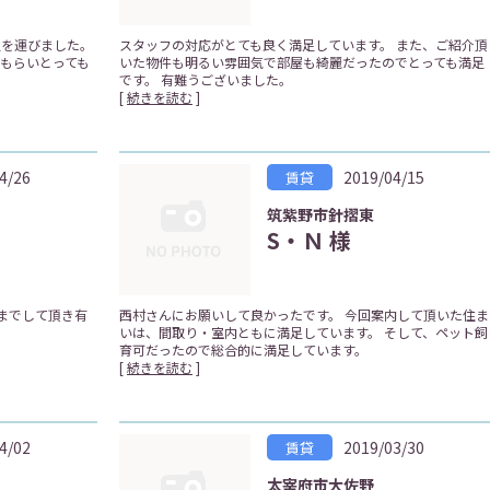
足を運びました。
スタッフの対応がとても良く満足しています。 また、ご紹介頂
もらいとっても
いた物件も明るい雰囲気で部屋も綺麗だったのでとっても満足
です。 有難うございました。
[
続きを読む
]
4/26
2019/04/15
賃貸
筑紫野市針摺東
S・Ｎ 様
までして頂き有
西村さんにお願いして良かったです。 今回案内して頂いた住ま
いは、間取り・室内ともに満足しています。 そして、ペット飼
育可だったので総合的に満足しています。
[
続きを読む
]
4/02
2019/03/30
賃貸
太宰府市大佐野