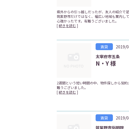
県外からの引っ越しだったが、友人の紹介で
筑紫野市だけではなく、幅広い地域も案内して
心強かったです。有難うございました。
[
続きを読む
]
2019/0
賃貸
太宰府市五条
N・Y 様
2週間という短い時間の中、物件探しから契約
難うございました。
[
続きを読む
]
2019/0
賃貸
筑紫野市俗明院