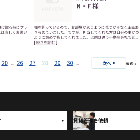
N・F 様
受け取る時にプレ
猫を飼っているので、お部屋が思うように見つからなく正直あ
れば宜しくお願い
きらめていました。ですが、担当してくれた方は自分の事かの
ように諦めず探してくれました。以前は違う不動産会社で部...
[
続きを読む
]
20
26
27
28
29
30
次へ
...
...
最後 »
す
賃貸管理を依頼