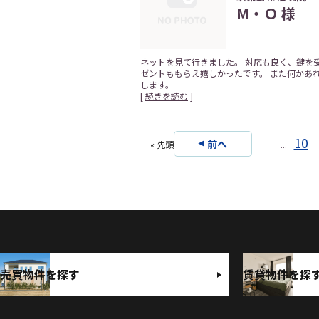
M・Ｏ 様
ネットを見て行きました。 対応も良く、鍵を
ゼントももらえ嬉しかったです。 また何かあ
します。
[
続きを読む
]
10
前へ
« 先頭
...
売買物件を探す
賃貸物件を探